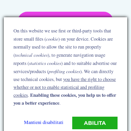
Iscrivimi alla lista d'attesa →
On this website we use first or third-party tools that
cookie
store small files (
) on your device. Cookies are
Iscrivendoti alla lista d'attesa non stai acquistando nulla.
Riceverai una sola email quando le iscrizioni riaprono.
normally used to allow the site to run properly
technical cookies
(
), to generate navigation usage
statistics cookies
reports (
) and to suitable advertise our
profiling cookies
services/products (
). We can directly
use technical cookies, but
you have the right to choose
whether or not to enable statistical and profiling
© 2026 Parent Smile & Grow — Clio Franconi
Enabling these cookies, you help us to offer
cookies
.
you a better experience
.
parent-smileandgrow.com
Mantieni disabilitati
ABILITA