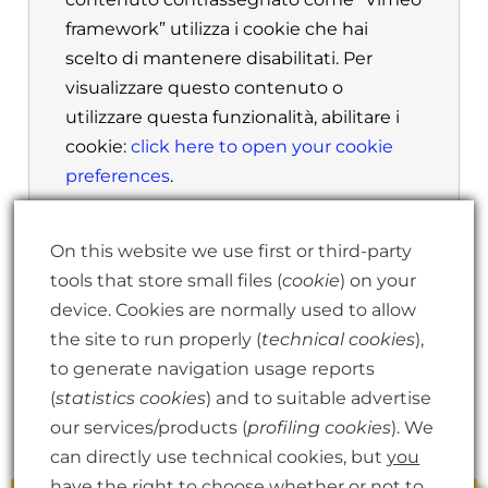
framework” utilizza i cookie che hai
scelto di mantenere disabilitati. Per
visualizzare questo contenuto o
utilizzare questa funzionalità, abilitare i
cookie:
click here to open your cookie
preferences
.
On this website we use first or third-party
tools that store small files (
cookie
) on your
device. Cookies are normally used to allow
Questo Workshop è
the site to run properly (
technical cookies
),
INTENSO e ricco di PEPITE.
to generate navigation usage reports
Da non perdere! Guardalo
(
statistics cookies
) and to suitable advertise
finché è disponibile!
our services/products (
profiling cookies
). We
can directly use technical cookies, but
you
have the right to choose whether or not to