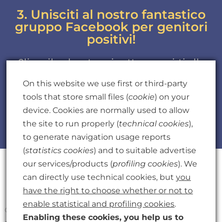
3. Unisciti al nostro fantastico
gruppo Facebook per genitori
positivi!
Clicca il pulsante qui sotto per unirti alla
Community!
On this website we use first or third-party
tools that store small files (
cookie
) on your
device. Cookies are normally used to allow
the site to run properly (
technical cookies
),
UNISCITI AL GRUPPO!
to generate navigation usage reports
(
statistics cookies
) and to suitable advertise
our services/products (
profiling cookies
). We
can directly use technical cookies, but
you
have the right to choose whether or not to
enable statistical and profiling cookies
.
© 2021 | Clio Franconi | Tutti i Diritti Riservati | Parent:
Enabling these cookies, you help us to