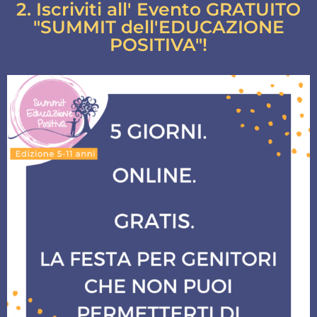
2. Iscriviti all' Evento GRATUITO
"SUMMIT dell'EDUCAZIONE
POSITIVA"!