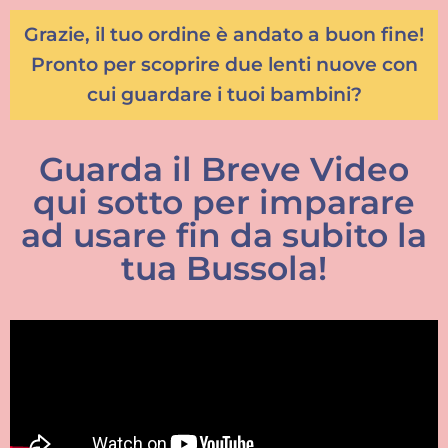
Grazie, il tuo ordine è andato a buon fine!
Pronto per scoprire due lenti nuove con
cui guardare i tuoi bambini?
Guarda il Breve Video
qui sotto per imparare
ad usare fin da subito la
tua Bussola!