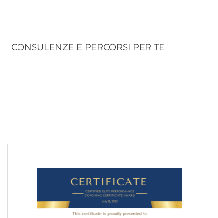
CONSULENZE E PERCORSI PER TE
C
a
t
e