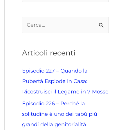
C
e
r
Articoli recenti
c
a
Episodio 227 – Quando la
:
Pubertà Esplode in Casa:
Ricostruisci il Legame in 7 Mosse
Episodio 226 – Perché la
solitudine è uno dei tabù più
grandi della genitorialità