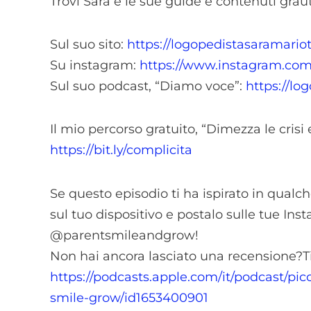
Trovi Sara e le sue guide e contenuti grauti
Sul suo sito:
https://logopedistasaramariot
Su instagram:
https://www.instagram.com/
Sul suo podcast, “Diamo voce”:
https://lo
Il mio percorso gratuito, “Dimezza le crisi 
https://bit.ly/complicita
Se questo episodio ti ha ispirato in qualc
sul tuo dispositivo e postalo sulle tue In
@parentsmileandgrow!
Non hai ancora lasciato una recensione?T
https://podcasts.apple.com/it/podcast/pic
smile-grow/id1653400901