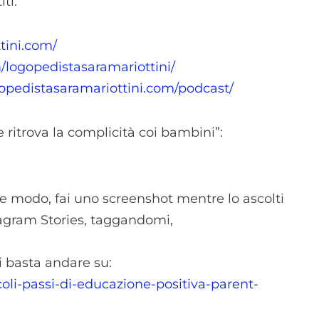
ti:
tini.com/
logopedistasaramariottini/
gopedistasaramariottini.com/podcast/
e ritrova la complicità coi bambini”:
he modo, fai uno screenshot mentre lo ascolti
stagram Stories, taggandomi,
i basta andare su:
coli-passi-di-educazione-positiva-parent-