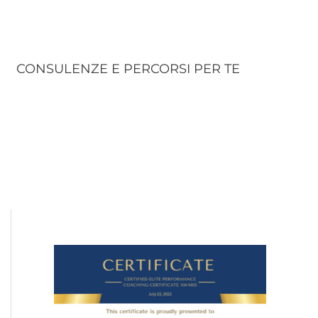
CONSULENZE E PERCORSI PER TE
C
a
t
e