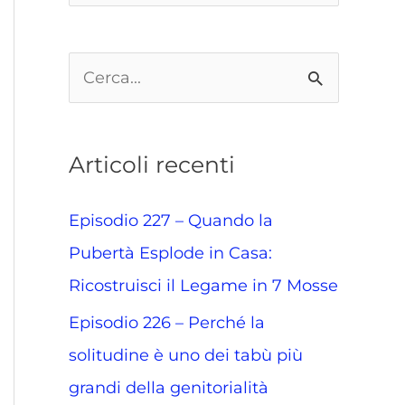
C
e
r
Articoli recenti
c
a
Episodio 227 – Quando la
:
Pubertà Esplode in Casa:
Ricostruisci il Legame in 7 Mosse
Episodio 226 – Perché la
solitudine è uno dei tabù più
grandi della genitorialità