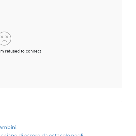
bambini:
ischiano di essere da ostacolo negli