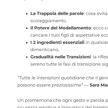
La Trappola delle parole
: cosa evit
scoraggiamento.
Il Potere del Modellamento
: ecco 
caricare i tuoi figli di aspettative ec
I 2 ingredienti essenziali
in qualsias
dimenticano.
Gradualità nelle Transizioni
: la rif
sereno tutte le fasi di transizione sig
“Tutte le interazioni quotidiane che il ge
possono essere preziosissime”
—
Sara Mar
Un promemoria che ogni gesto e parola pu
sicurezza emotiva e linguistica del bambi