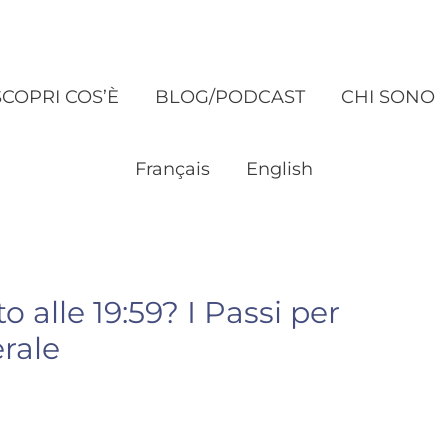
SCOPRI COS’È
BLOG/PODCAST
CHI SONO
Français
English
 alle 19:59? I Passi per
erale