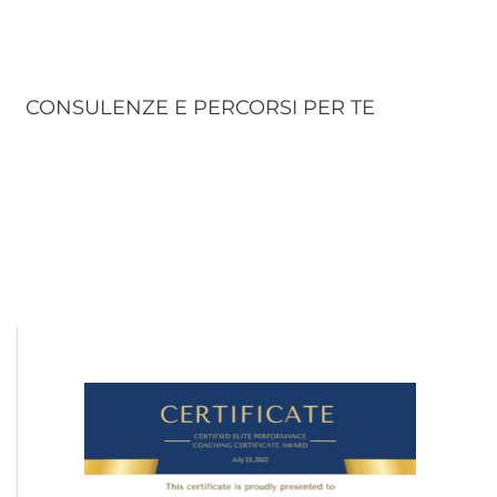
CONSULENZE E PERCORSI PER TE
C
a
t
e