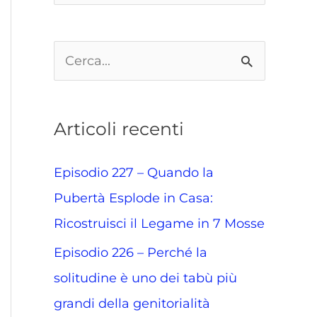
C
e
r
Articoli recenti
c
a
Episodio 227 – Quando la
:
Pubertà Esplode in Casa:
Ricostruisci il Legame in 7 Mosse
Episodio 226 – Perché la
solitudine è uno dei tabù più
grandi della genitorialità