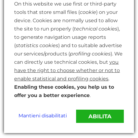
On this website we use first or third-party
nel rispetto della legge applicabile nel suo paese di
tools that store small files (
cookie
) on your
pratica. L’acquirente deve assicurarsi di avere le
device. Cookies are normally used to allow
competenze necessarie per poter utilizzare le sue
the site to run properly (
technical cookies
),
conoscenze con i propri clienti e per
to generate navigation usage reports
accompagnarli adeguatamente. L’acquirente è
(
statistics cookies
) and to suitable advertise
responsabile della sottoscrizione della formazione
our services/products (
profiling cookies
). We
necessaria per poterlo fare. Ottenere una
can directly use technical cookies, but
you
certificazione non garantisce che sia pronto a
have the right to choose whether or not to
sostenere i suoi clienti.
enable statistical and profiling cookies
.
Il Venditore non può essere ritenuto responsabile
Enabling these cookies, you help us to
delle sessioni che l’Acquirente conduce con i suoi
offer you a better experience
.
clienti o dei consigli e delle informazioni che
l’Acquirente dà ai suoi clienti.
Mantieni disabilitati
ABILITA
7.3. Cessazione della formazione e del contratto