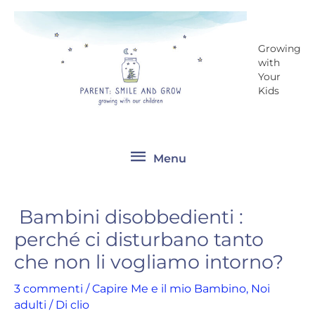
Vai
Menu
al
contenuto
Growing
with
Your
Kids
Menu
Bambini disobbedienti :
perché ci disturbano tanto
che non li vogliamo intorno?
3 commenti
/
Capire Me e il mio Bambino
,
Noi
adulti
/ Di
clio