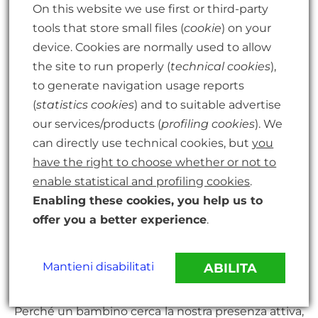
On this website we use first or third-party
dentro di noi capire cosa ci sta maggiormente a
tools that store small files (
cookie
) on your
cuore.
device. Cookies are normally used to allow
the site to run properly (
technical cookies
),
Dimenticandoci, accumuliamo frustrazioni.
to generate navigation usage reports
(
statistics cookies
) and to suitable advertise
E poi proviamo a “riposarci” nel tempo libero
our services/products (
profiling cookies
). We
mettendo al primo posto i nostri piccoli piaceri: le
can directly use technical cookies, but
you
uscite con gli amici, una birra sul divano; il silenzio
have the right to choose whether or not to
quando lo desideriamo, e il rumore e la confusione
enable statistical and profiling cookies
.
quando ci va.
Enabling these cookies, you help us to
offer you a better experience
.
Ed esplodiamo quando i bambini escono da
questo quadro dove avevamo l’impressione di
Mantieni disabilitati
ABILITA
gestire e controllare tutto.
Perché un bambino cerca la nostra presenza attiva,