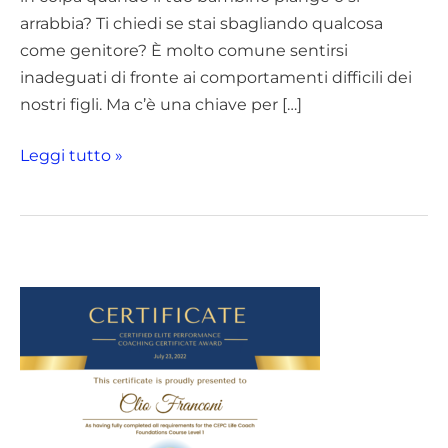
Tuoi
arrabbia? Ti chiedi se stai sbagliando qualcosa
Figli
come genitore? È molto comune sentirsi
inadeguati di fronte ai comportamenti difficili dei
nostri figli. Ma c’è una chiave per […]
Leggi tutto »
C
a
t
e
g
o
r