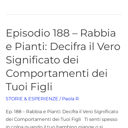
Episodio 188 – Rabbia
Episodio
188
e Pianti: Decifra il Vero
–
Rabbia
Significato dei
e
Pianti:
Comportamenti dei
Decifra
Tuoi Figli
il
Vero
STORIE & ESPERIENZE
/
Paola R
Significato
dei
Ep. 188 – Rabbia e Pianti: Decifra il Vero Significato
Comportamenti
dei Comportamenti dei Tuoi Figli Ti senti spesso
dei
in colpa quando il tuo bambino piange o si