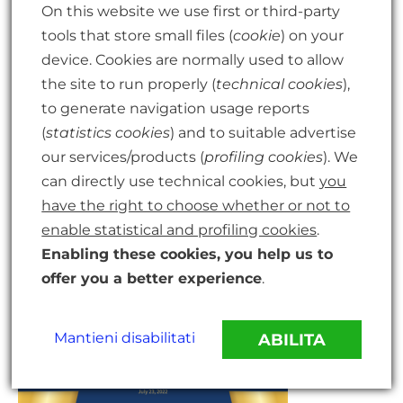
8 tecniche per calmarsi, per
On this website we use first or third-party
bambini piccoli
tools that store small files (
cookie
) on your
12 consigli per ridurre stress e ansia
device. Cookies are normally used to allow
e nei bambini
the site to run properly (
technical cookies
),
come aiutare i bambini a rilassarsi
to generate navigation usage reports
11 giochi calmi per aiutare i bambini
(
statistics cookies
) and to suitable advertise
a rilassarsi
our services/products (
profiling cookies
). We
can directly use technical cookies, but
you
have the right to choose whether or not to
enable statistical and profiling cookies
.
←
Articolo precedente
Articolo successivo
→
Enabling these cookies, you help us to
offer you a better experience
.
C
a
Mantieni disabilitati
ABILITA
t
e