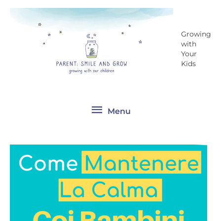
Vai
Menu
al
contenuto
Growing
with
Your
Kids
Menu