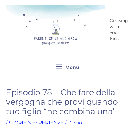
Vai
Menu
al
contenuto
Growing
with
Your
Kids
Menu
Episodio 78 – Che fare della
vergogna che provi quando
tuo figlio “ne combina una”
/
STORIE & ESPERIENZE
/ Di
clio