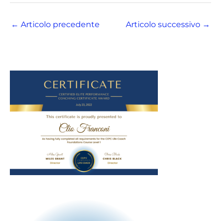
←
Articolo precedente
Articolo successivo
→
C
a
t
e
g
o
r
i
e