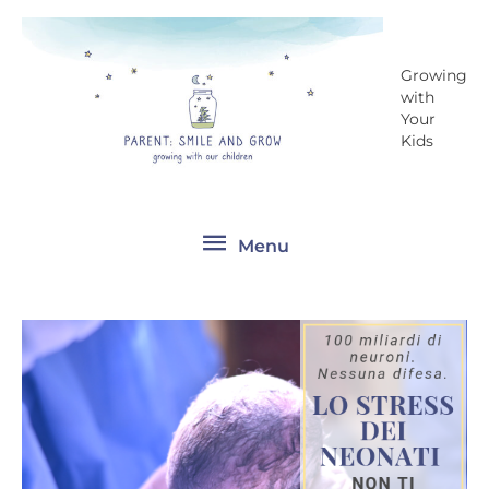
Vai
Menu
al
contenuto
Growing
with
Your
Kids
Menu