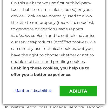
On this website we use first or third-party
aggressivo, iperattivo,
tools that store small files (
cookie
) on your
lamentoso, o al contrario
device. Cookies are normally used to allow
chiuso in se stesso, silenzioso o
the site to run properly (
technical cookies
),
depresso, se fa fatica a seguire
to generate navigation usage reports
a scuola, interrogo i genitori in
(
statistics cookies
) and to suitable advertise
merito al suo regime
our services/products (
profiling cookies
). We
alimentare, soprattutto se ha
can directly use technical cookies, but
you
spesso mal di pancia o fa
have the right to choose whether or not to
fatica ad addormentarsi. Non
enable statistical and profiling cookies
.
tutto è psichico. Tutto è psico-
Enabling these cookies, you help us to
somatico..
offer you a better experience
.
Mantieni disabilitati
ABILITA
#8. Indagare l’effetto dello stress
In pratica, ecco cosa succede, sempre secondo