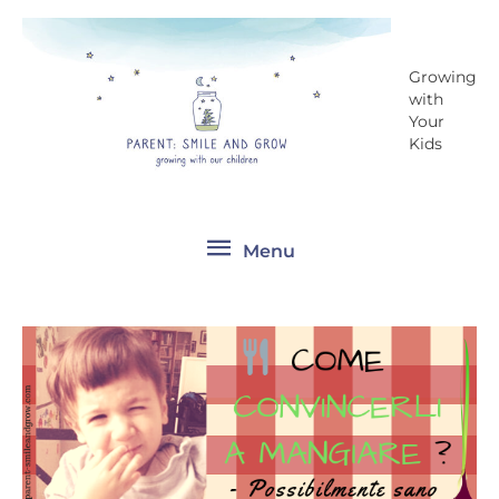
Vai
Menu
al
contenuto
Growing
with
Your
Kids
Menu