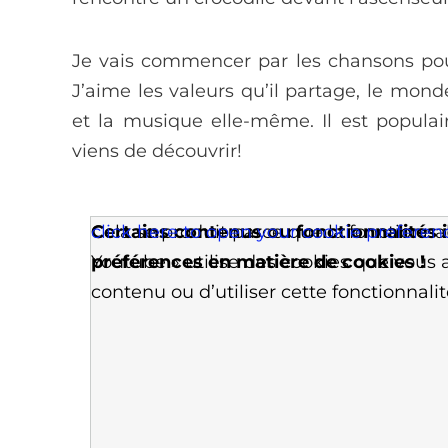
Je vais commencer par les chansons pour
J’aime les valeurs qu’il partage, le mond
et la musique elle-même. Il est popula
viens de découvrir!
Certains contenus ou fonctionnalités i
Cela se produit parce que la fonction
click here to open your cookie preferen
préférences en matière de cookies !
Youtube » utilise des cookies que vous a
contenu ou d’utiliser cette fonctionnalité