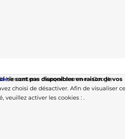
ci ne sont pas disponibles en raison de vos
nalité/le contenu marqué comme « Google
ces
vez choisi de désactiver. Afin de visualiser ce
, veuillez activer les cookies :
.