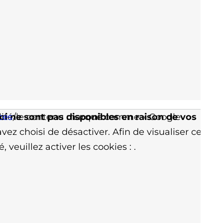
ci ne sont pas disponibles en raison de vos
nalité/le contenu marqué comme « Google
ces
vez choisi de désactiver. Afin de visualiser ce
, veuillez activer les cookies :
.