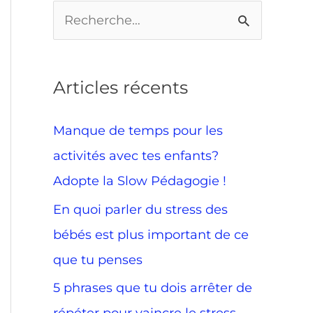
R
e
c
Articles récents
h
e
Manque de temps pour les
r
activités avec tes enfants?
c
Adopte la Slow Pédagogie !
h
En quoi parler du stress des
e
bébés est plus important de ce
r
que tu penses
5 phrases que tu dois arrêter de
: