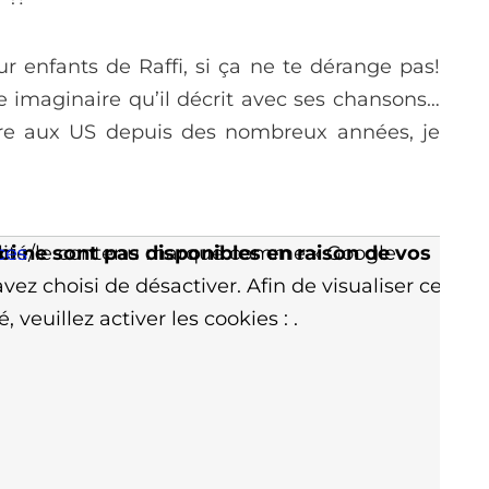
 enfants de Raffi, si ça ne te dérange pas!
e imaginaire qu’il décrit avec ses chansons…
ire aux US depuis des nombreux années, je
ci ne sont pas disponibles en raison de vos
nalité/le contenu marqué comme « Google
ces
vez choisi de désactiver. Afin de visualiser ce
, veuillez activer les cookies :
.