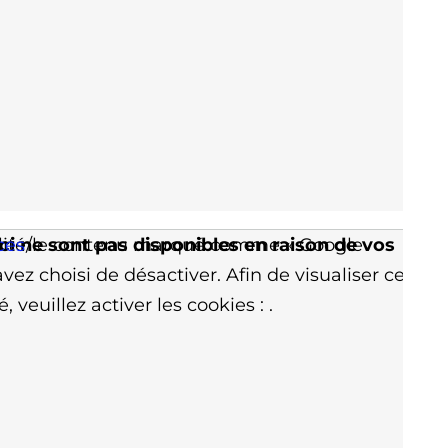
ci ne sont pas disponibles en raison de vos
nalité/le contenu marqué comme « Google
ces
vez choisi de désactiver. Afin de visualiser ce
, veuillez activer les cookies :
.