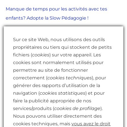
e
Manque de temps pour les activités avec tes
r
enfants? Adopte la Slow Pédagogie !
c
En quoi parler du stress des bébés est plus
h
important de ce que tu penses
Sur ce site Web, nous utilisons des outils
e
propriétaires ou tiers qui stockent de petits
5 phrases que tu dois arrêter de répéter pour
r
fichiers (
cookies
) sur votre appareil. Les
vaincre le stress toxique
cookies sont normalement utilisés pour
Qu’est-ce que le stress? 6 choses qu’un parent
:
permettre au site de fonctionner
devrait savoir
correctement (
cookies techniques
), pour
générer des rapports d’utilisation de la
Les rôles multiples des femmes : un équilibre est
navigation (
cookies statistiques
) et pour
possible?
faire la publicité appropriée de nos
services/produits (
cookies de profilage
).
Nous pouvons utiliser directement des
Mentions légales
cookies techniques, mais
vous avez le droit