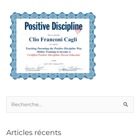
R
e
c
Articles récents
h