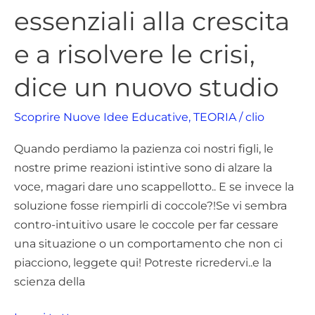
essenziali alla crescita
essenziali
alla
e a risolvere le crisi,
crescita
e
dice un nuovo studio
a
risolvere
Scoprire Nuove Idee Educative
,
TEORIA
/
clio
le
Quando perdiamo la pazienza coi nostri figli, le
crisi,
nostre prime reazioni istintive sono di alzare la
dice
voce, magari dare uno scappellotto.. E se invece la
un
soluzione fosse riempirli di coccole?!Se vi sembra
nuovo
contro-intuitivo usare le coccole per far cessare
studio
una situazione o un comportamento che non ci
piacciono, leggete qui! Potreste ricredervi..e la
scienza della