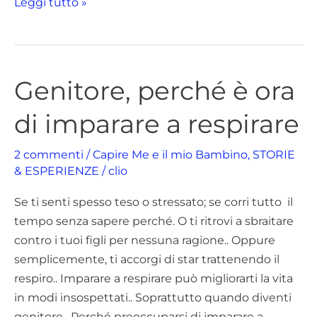
Leggi tutto »
Genitore, perché è ora
Genitore,
perché
di imparare a respirare
è
ora
2 commenti
/
Capire Me e il mio Bambino
,
STORIE
di
& ESPERIENZE
/
clio
imparare
a
Se ti senti spesso teso o stressato; se corri tutto il
respirare
tempo senza sapere perché. O ti ritrovi a sbraitare
contro i tuoi figli per nessuna ragione.. Oppure
semplicemente, ti accorgi di star trattenendo il
respiro.. Imparare a respirare può migliorarti la vita
in modi insospettati.. Soprattutto quando diventi
genitore. Perché preoccuparsi di imparare a