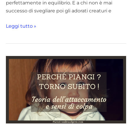
perfettamente in equilibrio. E a chi non è mai
successo di svegliare poi gli adorati creaturi e
Leggi tutto »
Perché
i
miei
figli
piangono
quando
vado
via?
La
Teoria