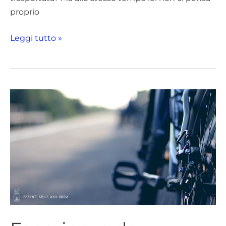
proprio
Leggi tutto »
Esperienze
da
condividere,
perché
un
blog
?