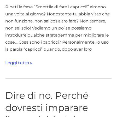
posto
Ripeti la frase “Smettila di fare i capricci!” almeno
di
una volta al giorno? Nonostante tu abbia visto che
ripetere
non funziona, non sai cos’altro fare? Non temere,
questa
non sei solo! Vediamo un po’ se possiamo
frase)
introdurre qualche stratagemma per migliorare le
cose… Cosa sono i capricci? Personalmente, io uso
la parola “capricci” quando, dopo aver loro
Leggi tutto »
Dire di no. Perché
Dire
di
dovresti imparare
no.
Perché