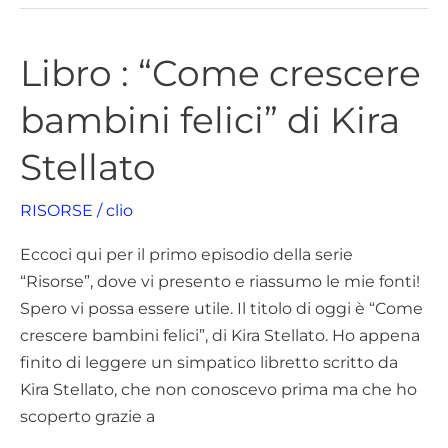
Libro : “Come crescere
Libro
:
bambini felici” di Kira
“Come
crescere
Stellato
bambini
felici”
RISORSE
/
clio
di
Kira
Eccoci qui per il primo episodio della serie
Stellato
“Risorse”, dove vi presento e riassumo le mie fonti!
Spero vi possa essere utile. Il titolo di oggi è “Come
crescere bambini felici”, di Kira Stellato. Ho appena
finito di leggere un simpatico libretto scritto da
Kira Stellato, che non conoscevo prima ma che ho
scoperto grazie a