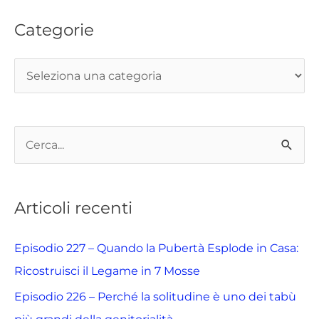
Categorie
C
e
r
Articoli recenti
c
a
Episodio 227 – Quando la Pubertà Esplode in Casa:
:
Ricostruisci il Legame in 7 Mosse
Episodio 226 – Perché la solitudine è uno dei tabù