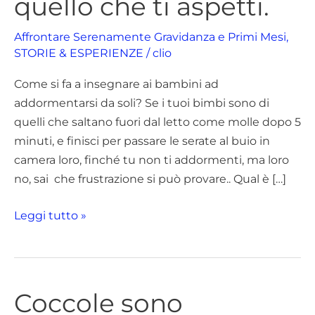
quello che ti aspetti.
soli?
Il
Affrontare Serenamente Gravidanza e Primi Mesi
,
tuo
STORIE & ESPERIENZE
/
clio
ruolo
Come si fa a insegnare ai bambini ad
non
addormentarsi da soli? Se i tuoi bimbi sono di
è
quelli che saltano fuori dal letto come molle dopo 5
quello
minuti, e finisci per passare le serate al buio in
che
camera loro, finché tu non ti addormenti, ma loro
ti
no, sai che frustrazione si può provare.. Qual è […]
aspetti.
Leggi tutto »
Coccole sono
Coccole
sono