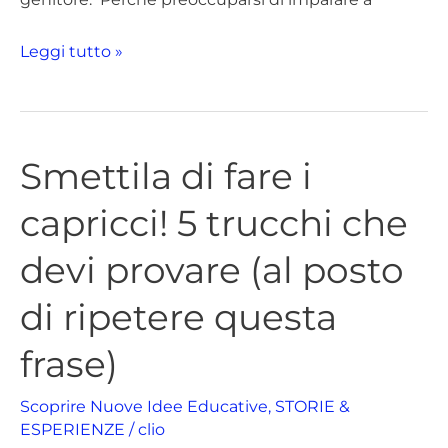
Leggi tutto »
Smettila di fare i
Smettila
di
capricci! 5 trucchi che
fare
i
devi provare (al posto
capricci!
5
di ripetere questa
trucchi
frase)
che
devi
Scoprire Nuove Idee Educative
,
STORIE &
provare
ESPERIENZE
/
clio
(al