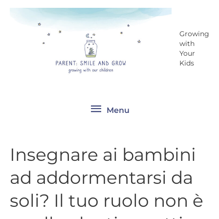
Vai
Menu
al
contenuto
Growing
with
Your
Kids
Menu
Insegnare ai bambini
Insegnare
ai
ad addormentarsi da
bambini
ad
soli? Il tuo ruolo non è
addormentarsi
da