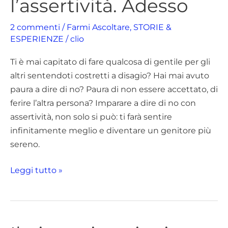
l’assertività. Adesso
dovresti
imparare
2 commenti
/
Farmi Ascoltare
,
STORIE &
l’assertività.
ESPERIENZE
/
clio
Adesso
Ti è mai capitato di fare qualcosa di gentile per gli
altri sentendoti costretti a disagio? Hai mai avuto
paura a dire di no? Paura di non essere accettato, di
ferire l’altra persona? Imparare a dire di no con
assertività, non solo si può: ti farà sentire
infinitamente meglio e diventare un genitore più
sereno.
Leggi tutto »