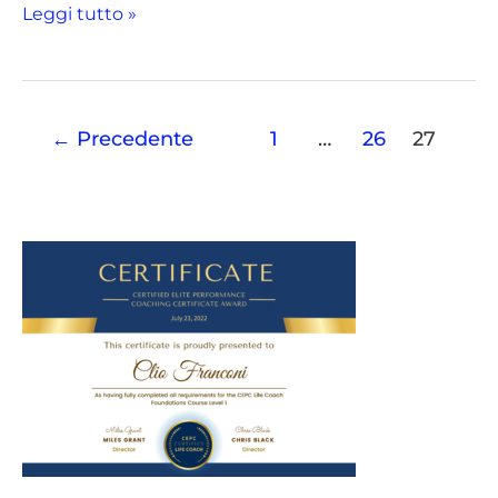
Leggi tutto »
←
Precedente
1
…
26
27
C
a
t
e
g
o
r
i
e