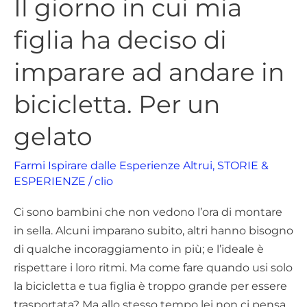
Il giorno in cui mia
Il
giorno
figlia ha deciso di
in
cui
imparare ad andare in
mia
figlia
bicicletta. Per un
ha
gelato
deciso
di
Farmi Ispirare dalle Esperienze Altrui
,
STORIE &
imparare
ESPERIENZE
/
clio
ad
andare
Ci sono bambini che non vedono l’ora di montare
in
in sella. Alcuni imparano subito, altri hanno bisogno
bicicletta.
di qualche incoraggiamento in più; e l’ideale è
Per
rispettare i loro ritmi. Ma come fare quando usi solo
un
la bicicletta e tua figlia è troppo grande per essere
gelato
trasportata? Ma allo stesso tempo lei non ci pensa