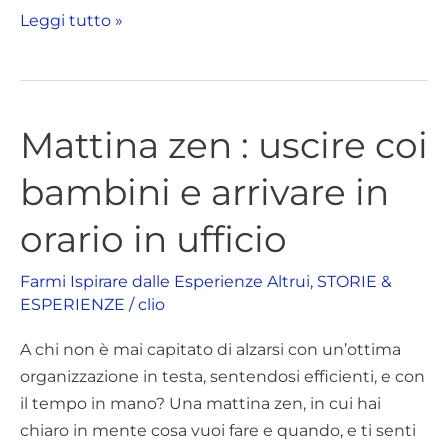
Leggi tutto »
Mattina zen : uscire coi
Mattina
zen
bambini e arrivare in
:
uscire
orario in ufficio
coi
bambini
Farmi Ispirare dalle Esperienze Altrui
,
STORIE &
e
ESPERIENZE
/
clio
arrivare
A chi non è mai capitato di alzarsi con un’ottima
in
organizzazione in testa, sentendosi efficienti, e con
orario
il tempo in mano? Una mattina zen, in cui hai
in
chiaro in mente cosa vuoi fare e quando, e ti senti
ufficio