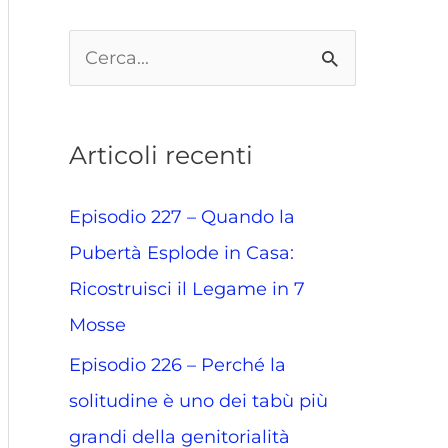
C
e
r
Articoli recenti
c
a
Episodio 227 – Quando la
:
Pubertà Esplode in Casa:
Ricostruisci il Legame in 7
Mosse
Episodio 226 – Perché la
solitudine è uno dei tabù più
grandi della genitorialità