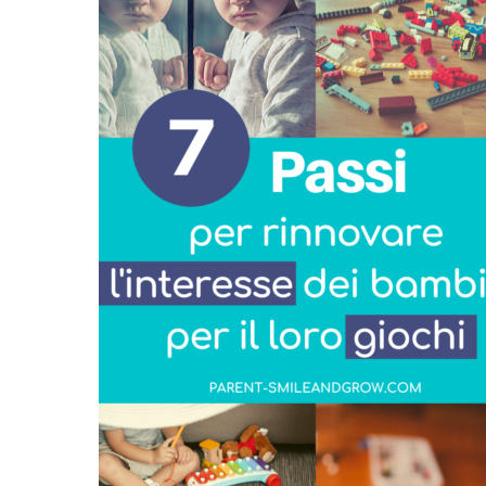
Ha
Un
Sacco
di
Giocattoli
E
Si
Annoia?
7
Passi
Per
Rinnovare
L’Interesse
Dei
Tuoi