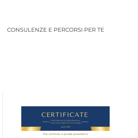
CONSULENZE E PERCORSI PER TE
C
a
t
e