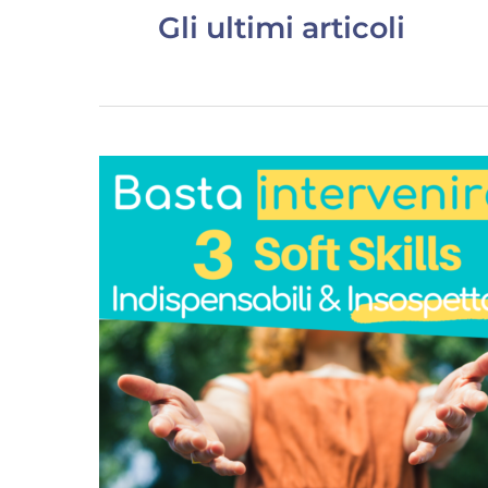
Gli ultimi articoli
3
Ottimi
Motivi
per
Smettere
di
Intervenire
e
Insegnare
Ai