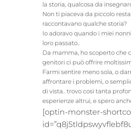
la storia, qualcosa da insegnarc
Non ti piaceva da piccolo rest
raccontavano qualche storia?
Io adoravo quando i miei nonn
loro passato..
Da mamma, ho scoperto che con
genitori ci può offrire moltiss
Farmi sentire meno sola, o dar
affrontare i problemi, o sempli
di vista.. trovo così tanta profo
esperienze altrui, e spero anch
[optin-monster-shortc
id=”q8j5tldpswyvflebf8u