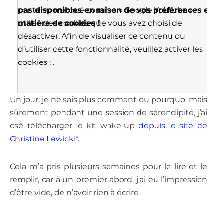
pas disponibles en raison de vos préférences en
contenu marqué comme « Google Youtube »
matière de cookies !
utilise des cookies que vous avez choisi de
désactiver. Afin de visualiser ce contenu ou
d’utiliser cette fonctionnalité, veuillez activer les
cookies :
.
Un jour, je ne sais plus comment ou pourquoi mais
sûrement pendant une session de sérendipité, j’ai
osé télécharger le kit wake-up
depuis le site de
Christine Lewicki*
.
Cela m’a pris plusieurs semaines pour le lire et le
remplir, car à un premier abord, j’ai eu l’impression
d’être vide, de n’avoir rien à écrire.