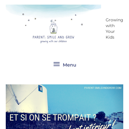
Aller
Menu
au
contenu
Growing
with
Your
Kids
Menu