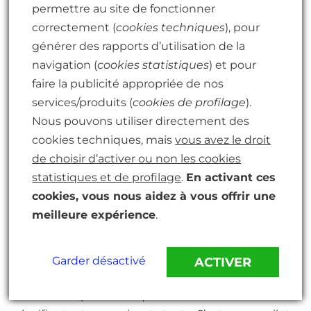
permettre au site de fonctionner
Ça m’a frappé d’un coup. Fort et douloureux.
correctement (
cookies techniques
), pour
Souvent, inconsciemment, je veux juste que mes
générer des rapports d’utilisation de la
enfants m’aiment. Je veux juste qu’ils soient
navigation (
cookies statistiques
) et pour
heureux.
faire la publicité appropriée de nos
services/produits (
cookies de profilage
).
Mais ça, ne les aide pas à grandir en adultes
Nous pouvons utiliser directement des
affectueux, indépendants, capables de prendre
cookies techniques, mais
vous avez le droit
des décisions.
de choisir d’activer ou non les cookies
statistiques et de profilage
.
En activant ces
Cela n’aide que moi, et à très court terme.
cookies, vous nous aidez à vous offrir une
meilleure expérience
.
Faire les parents et
établir nos objectifs
Garder désactivé
ACTIVER
Je suis une personne qui recherche le contrôle en