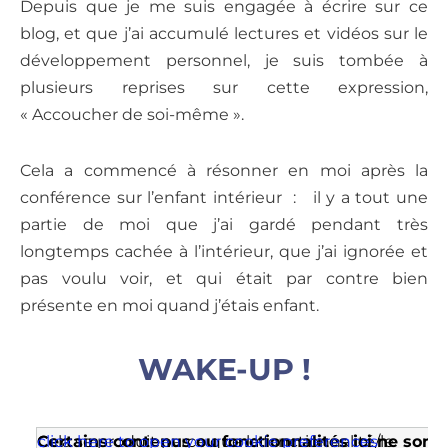
Depuis que je me suis engagée à écrire sur ce
blog, et que j’ai accumulé lectures et vidéos sur le
développement personnel, je suis tombée à
plusieurs reprises sur cette expression,
« Accoucher de soi-même ».
Cela a commencé à résonner en moi après la
conférence sur l’enfant intérieur : il y a tout une
partie de moi que j’ai gardé pendant très
longtemps cachée à l’intérieur, que j’ai ignorée et
pas voulu voir, et qui était par contre bien
présente en moi quand j’étais enfant.
WAKE-UP !
Certains contenus ou fonctionnalités ici ne sont
Cela se produit parce que la fonctionnalité/le
click here to open your cookie preferences